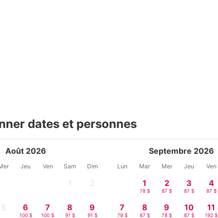
nner dates et personnes
Août 2026
Septembre 2026
Mer
Jeu
Ven
Sam
Dim
Lun
Mar
Mer
Jeu
Ven
1
2
1
2
3
4
-
-
78 $
87 $
87 $
87 $
5
6
7
8
9
7
8
9
10
11
-
100 $
100 $
91 $
91 $
78 $
87 $
78 $
87 $
192 $