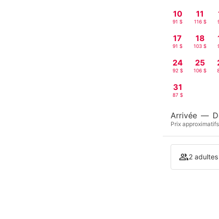
10
11
91 $
116 $
17
18
91 $
103 $
24
25
92 $
106 $
31
87 $
Arrivée
—
D
Prix approximatifs
2 adultes