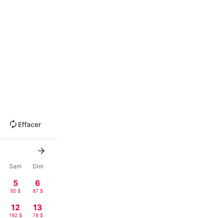
Effacer
Sam
Dim
5
6
92 $
87 $
12
13
192 $
78 $