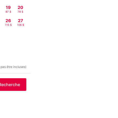
19
20
87 $
78 $
26
27
115 $
106 $
 pas être incluses)
Recherche