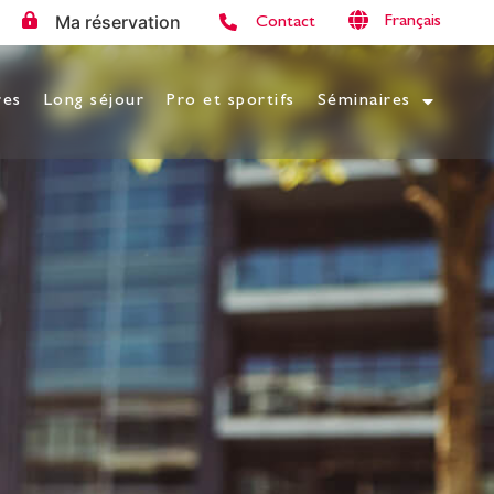
Ma réservation
Français
Contact
res
Long séjour
Pro et sportifs
Séminaires