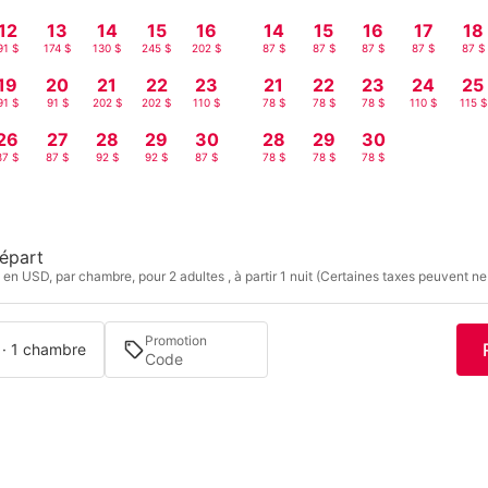
12
13
14
15
16
14
15
16
17
18
91 $
174 $
130 $
245 $
202 $
87 $
87 $
87 $
87 $
87 $
19
20
21
22
23
21
22
23
24
25
91 $
91 $
202 $
202 $
110 $
78 $
78 $
78 $
110 $
115 $
26
27
28
29
30
28
29
30
87 $
87 $
92 $
92 $
87 $
78 $
78 $
78 $
épart
 en USD, par chambre, pour 2 adultes , à partir 1 nuit (Certaines taxes peuvent ne
Promotion
 · 1 chambre