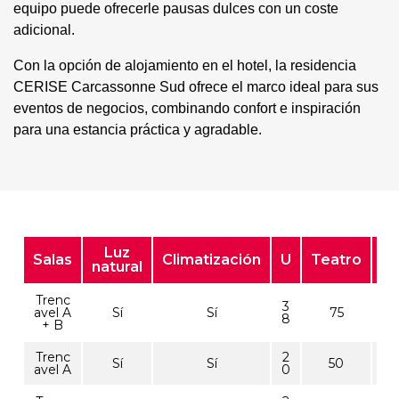
equipo puede ofrecerle pausas dulces con un coste
adicional.
Con la opción de alojamiento en el hotel, la residencia
CERISE Carcassonne Sud ofrece el marco ideal para sus
eventos de negocios, combinando confort e inspiración
para una estancia práctica y agradable.
Luz
Salas
Climatización
U
Teatro
Es
natural
Trenc
3
avel A
Sí
Sí
75
8
+ B
Trenc
2
Sí
Sí
50
avel A
0