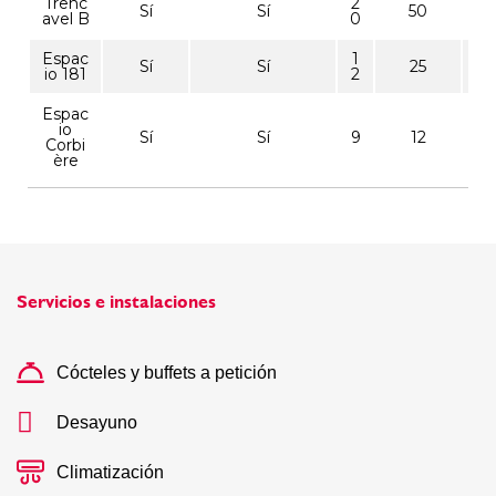
Trenc
2
Sí
Sí
50
avel B
0
Espac
1
Sí
Sí
25
io 181
2
Espac
io
Sí
Sí
9
12
Corbi
ère
Servicios e instalaciones
Cócteles y buffets a petición
Desayuno
Climatización