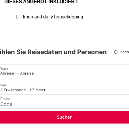
DIESES ANGEBOT INKLUDIERT:
linen and daily housekeeping
hlen Sie Reisedaten und Personen
Lösc
Wann
Anreise — Abreise
Wer
2 Erwachsene · 1 Zimmer
Promo
Suchen