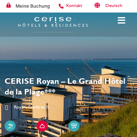
Meine Buchung
Deutsch
Kontakt
CERISE Royan – Le Grand Hôtel
de la Plage***
Royan, Frankreich