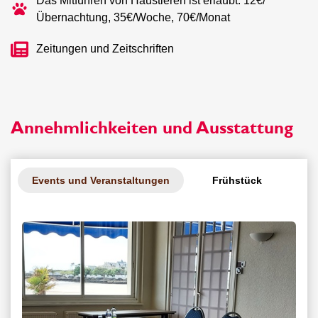
Das Mitführen von Haustieren ist erlaubt: 12€/
Übernachtung, 35€/Woche, 70€/Monat
Zeitungen und Zeitschriften
Annehmlichkeiten und Ausstattung
Events und Veranstaltungen
Frühstück
Ga