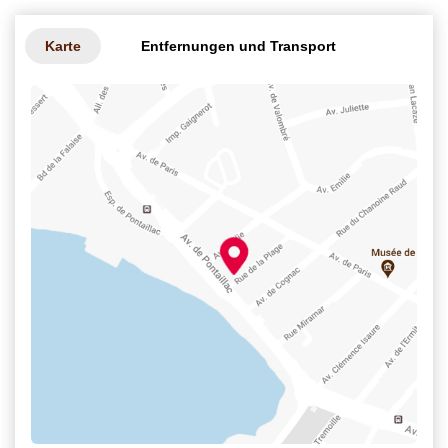
Karte
Entfernungen und Transport
Freizei
a
en
e