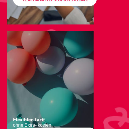
Schöne Fahrradtouren in der
Region
Unser Aparthotel eignet sich als idealer
Zwischenstopp auf Ihrer Fahrradtour. Nantes
liegt an der Kreuzung zweier in Frankreich
bekannter Routen:
EuroVelo 1
, eine Fahrradtour, bei der Sie die
Bretagne über den Kanal von Nantes nach
Brest durchqueren, bevor die Route am
Atlantik entlang wieder abfällt.
EuroVelo 6
, bei der Sie das Tal der Loire mit
dem Fahrrad erkunden können. Die Route
Flexibler Tarif
beginnt in Nevers beginnt und endet am
ohne Extra- kosten