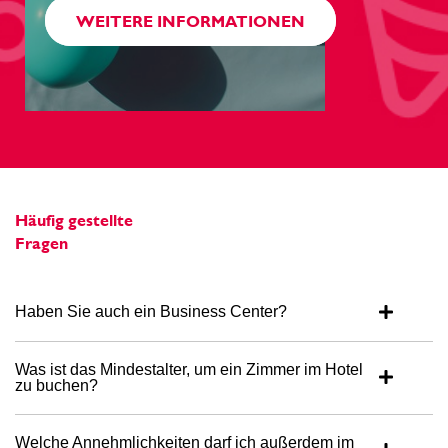
Atlantischen Ozean.
WEITERE INFORMATIONEN
Wir heißen Sie ganz herzlich am
Wegesrand willkommen! Verwenden Sie
diese App
, um den Radweg zu finden, der
Sie zu unserem Aparthotel führt.
Schauen Sie sich die Routen an, um unsere
genaue Lage zu bestimmen
..
Häufig gestellte
Fragen
Haben Sie auch ein Business Center?
Was ist das Mindestalter, um ein Zimmer im Hotel
zu buchen?
Welche Annehmlichkeiten darf ich außerdem im