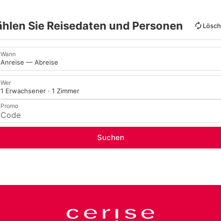
hlen Sie Reisedaten und Personen
Lösc
Wann
Anreise — Abreise
Wer
1 Erwachsener · 1 Zimmer
Promo
Suchen